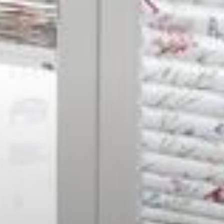
--
--