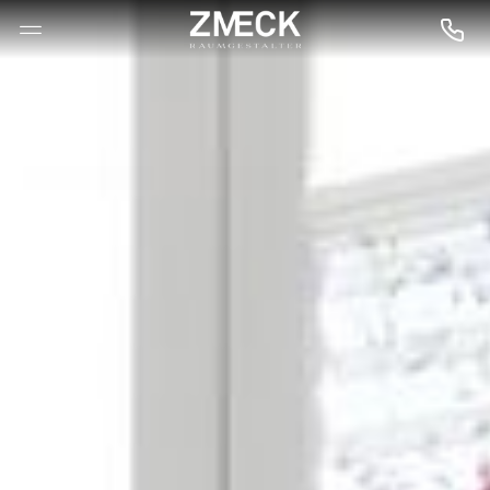
--

