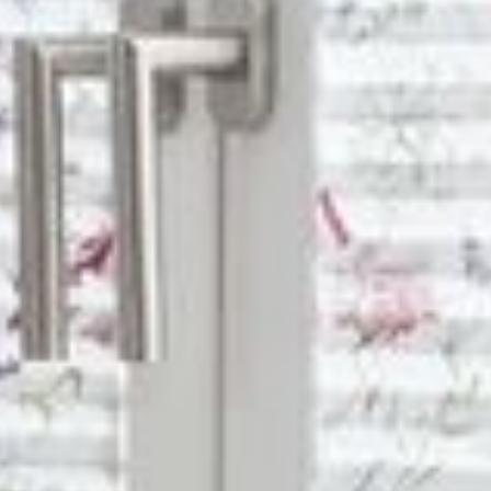
--
--