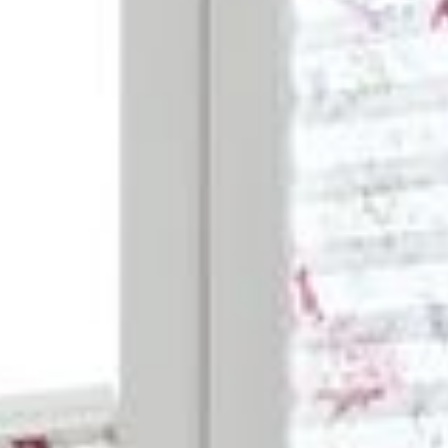
--
--