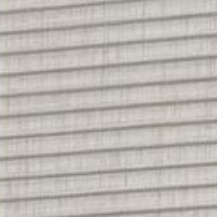
--
--