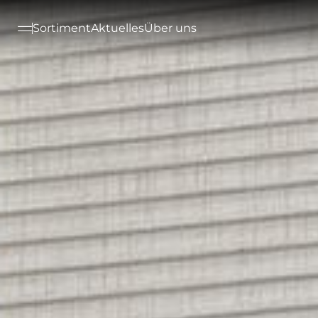
--

Sortiment
Aktuelles
Über uns