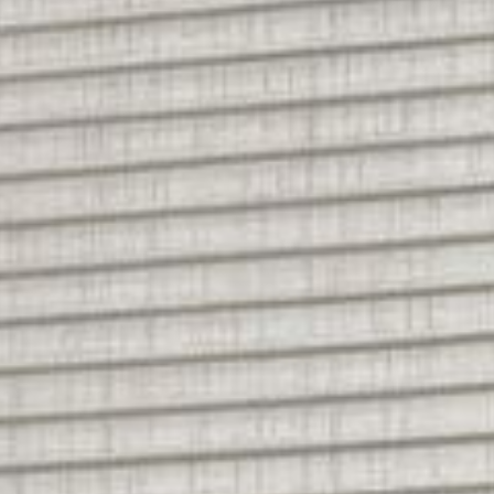
---
---