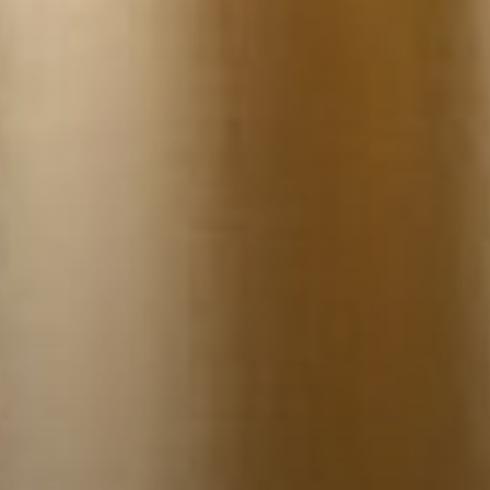
--
--