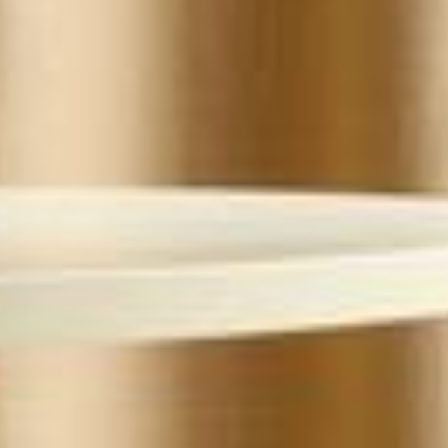
--
--