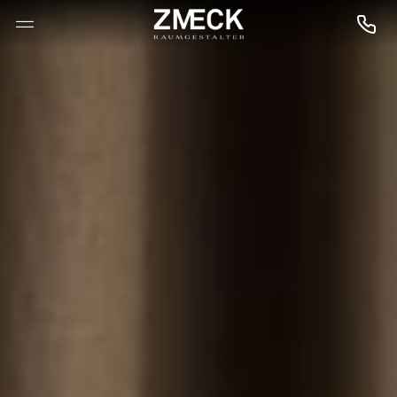
--

