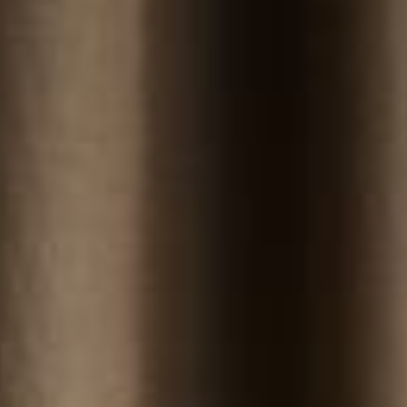
--
--