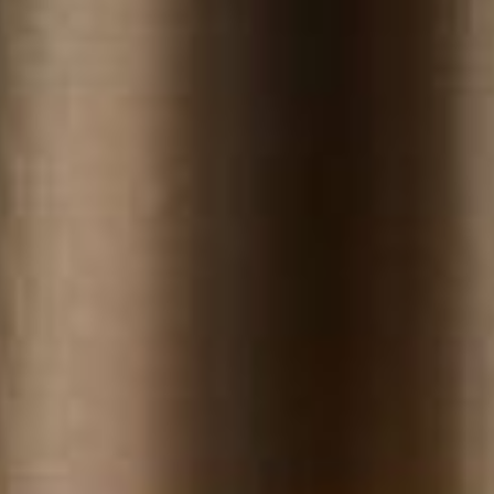
--
--