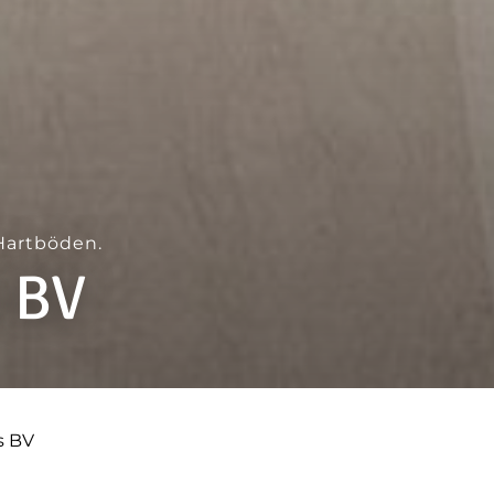
Hartböden.
s BV
s BV