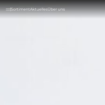
--

Sortiment
Aktuelles
Über uns