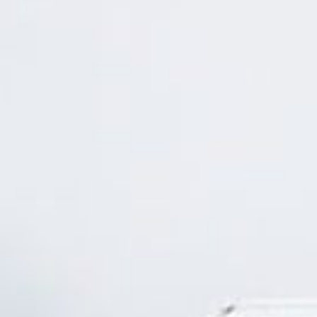
--
--