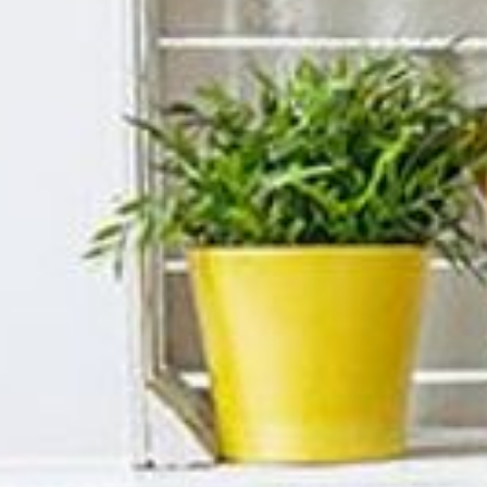
---
---