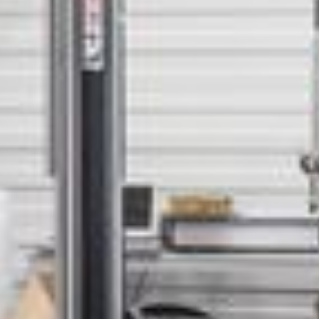
--
--