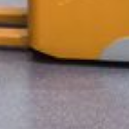
--
--