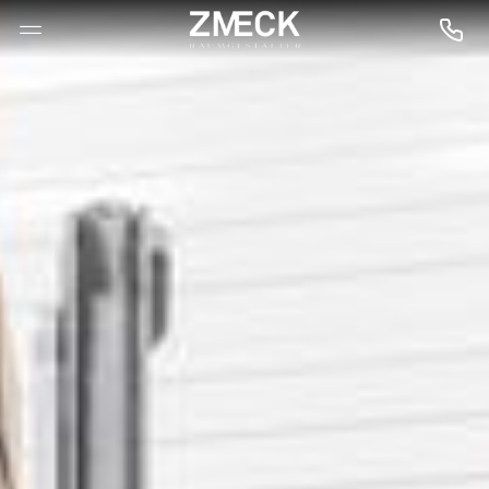
--

