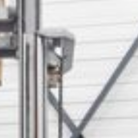
--
--