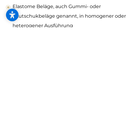
Elastome Beläge, auch Gummi- oder
Kautschukbeläge genannt, in homogener oder
heterogener Ausführung
Kork-Bodenbeläge dazu gehören Kork-
Fertigparkett, Presskorkplatten und
Korkmentunterlagen
Am häufigsten werden elastische Bodenbeläge in
Bahnen verlegt, viele der unterschiedlichen Beläge
sind auch als Fliesen bzw. Platten erhältlich.