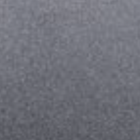
--
--