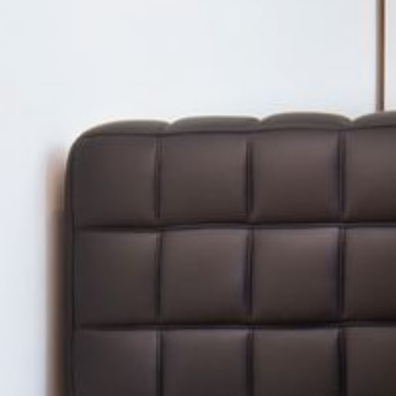
---
---