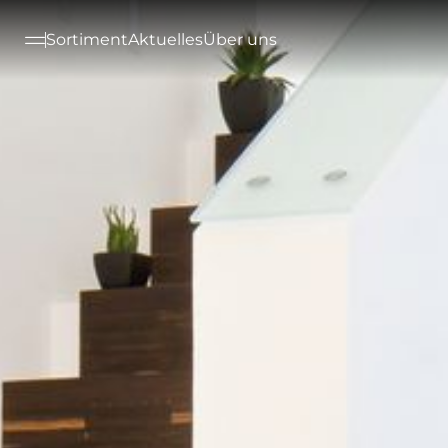
--

Sortiment
Aktuelles
Über uns