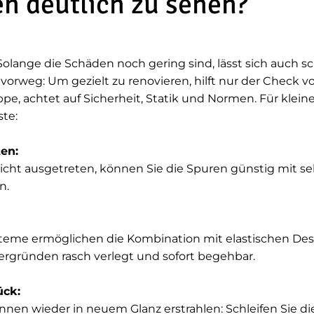
ren deutlich zu sehen?
 Solange die Schäden noch gering sind, lässt sich auch
h vorweg: Um gezielt zu renovieren, hilft nur der Check v
e, achtet auf Sicherheit, Statik und Normen. Für kleiner
iste:
ten:
eicht ausgetreten, können Sie die Spuren günstig mit s
n.
teme ermöglichen die Kombination mit elastischen De
tergründen rasch verlegt und sofort begehbar.
tück:
nen wieder in neuem Glanz erstrahlen: Schleifen Sie di