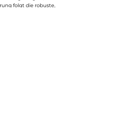
ung folgt die robuste,
nd trocknet
alle Marken