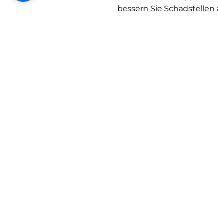
bessern Sie Schadstellen 
mehrmalige Lackversiege
Gut zu wissen: Wasserbas
geruchsneutral.