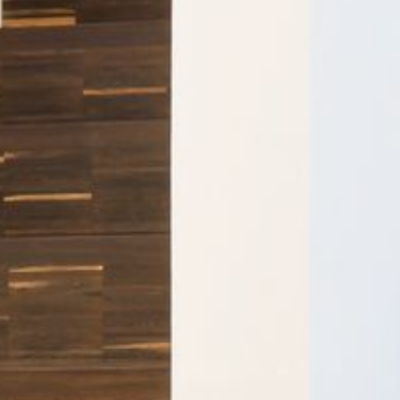
--
--