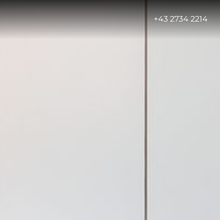
-
+43 2734 2214