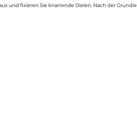
aus und fixieren Sie knarrende Dielen. Nach der Grundier
lung.
ierter Lack verändert die Eigenfarbe des Holzes kaum u