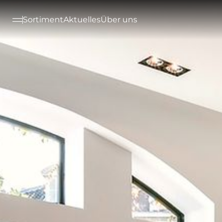
--

Sortiment
Aktuelles
Über uns