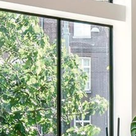
--
--