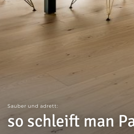
--
Sauber und adrett:
so schleift man P