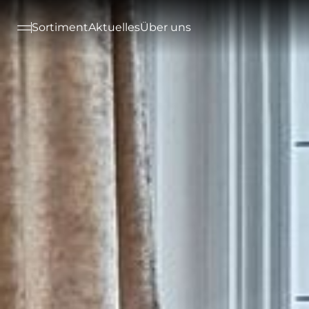
--

Sortiment
Aktuelles
Über uns