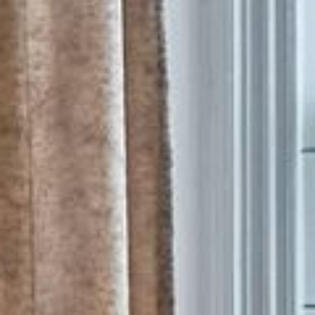
--
--