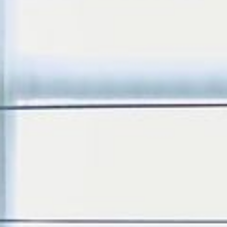
---
---